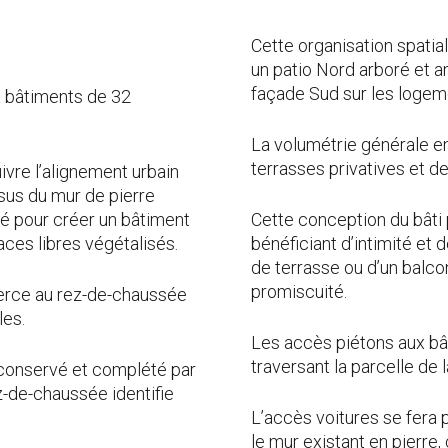
Cette organisation spatia
un patio Nord arboré et a
façade Sud sur les logem
x bâtiments de 32
La volumétrie générale e
terrasses privatives et de
vre l’alignement urbain
ssus du mur de pierre
sé pour créer un bâtiment
Cette conception du bâti
ces libres végétalisés.
bénéficiant d’intimité et
de terrasse ou d’un balcon 
promiscuité.
erce au rez-de-chaussée
les.
Les accès piétons aux bâ
traversant la parcelle de 
é conservé et complété par
z-de-chaussée identifie
L’accès voitures se fera 
le mur existant en pierre,