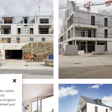
 les cookies
 ces
e navigation
ntement peut